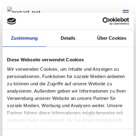
Zustimmung
Details
Über Cookies
Haben wir Ihr Interesse
Diese Webseite verwendet Cookies
geweckt?
Wir verwenden Cookies, um Inhalte und Anzeigen zu
personalisieren, Funktionen für soziale Medien anbieten
zu können und die Zugriffe auf unsere Website zu
Wir beraten Sie umfassend und liefern Antworten
analysieren. Außerdem geben wir Informationen zu Ihrer
auf Fragen, die Sie im Zusammenhang mit Ihrer
Verwendung unserer Website an unsere Partner für
neuen Website beschäftigen.
soziale Medien, Werbung und Analysen weiter. Unsere
Partner führen diese Informationen möglicherweise mit
weiteren Daten zusammen, die Sie ihnen bereitgestellt
Bitte nehmen Sie mit uns Kontakt auf.
haben oder die sie im Rahmen Ihrer Nutzung der Dienste
gesammelt haben.